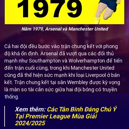
Năm 1979, Arsenal và Manchester United
Cả hai đội đều bước vào trận chung kết với phong
độ khá ổn định. Arsenal đã vượt qua các đối thủ
mạnh như Southampton và Wolverhampton để tiến
đến trận cuối cùng, trong khi Manchester United
cũng đã thể hiện sức mạnh khi loại Liverpool ở bán
kết. Trận chung kết tại sân Wembley được kỳ vọng
là màn so tài cân sức giữa hai đội bóng có truyền
thống.
Xem thêm:
Các Tân Binh Đáng Chú Ý
Tại Premier League Mùa Giải
2024/2025