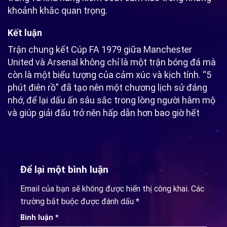
khoảnh khắc quan trọng.
Kết luận
Trận chung kết Cúp FA 1979 giữa Manchester
United và Arsenal không chỉ là một trận bóng đá mà
còn là một biểu tượng của cảm xúc và kịch tính. “5
phút điên rồ” đã tạo nên một chương lịch sử đáng
nhớ, để lại dấu ấn sâu sắc trong lòng người hâm mộ
và giúp giải đấu trở nên hấp dẫn hơn bao giờ hết
Để lại một bình luận
Email của bạn sẽ không được hiển thị công khai.
Các
trường bắt buộc được đánh dấu
*
Bình luận
*