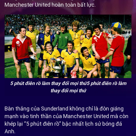
Manchester United hoàn toàn bất lực.
5 phút điên rồ làm thay đổi mọi thứ5 phút điên rồ làm
thay đổi mọi thứ
Bàn thắng của Sunderland không chỉ là đòn giáng
mạnh vào tinh thần của Manchester United mà còn
khép lại “5 phút điên rồ” bậc nhất lịch sử bóng đá
Anh.