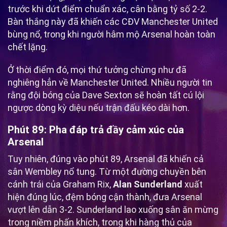
trước khi dứt điểm chuẩn xác, cân bằng tỷ số 2-2.
Bàn thắng này đã khiến các CĐV Manchester United
bùng nổ, trong khi người hâm mộ Arsenal hoàn toàn
chết lặng.
Ở thời điểm đó, mọi thứ tưởng chừng như đã
nghiêng hẳn về Manchester United. Nhiều người tin
rằng đội bóng của Dave Sexton sẽ hoàn tất cú lội
ngược dòng kỳ diệu nếu trận đấu kéo dài hơn.
Phút 89: Pha đáp trả đầy cảm xúc của
Arsenal
Tuy nhiên, đúng vào phút 89, Arsenal đã khiến cả
sân Wembley nổ tung. Từ một đường chuyền bên
cánh trái của Graham Rix,
Alan Sunderland
xuất
hiện đúng lúc, đệm bóng cận thành, đưa Arsenal
vượt lên dẫn 3-2. Sunderland lao xuống sân ăn mừng
trong niềm phấn khích, trong khi hàng thủ của