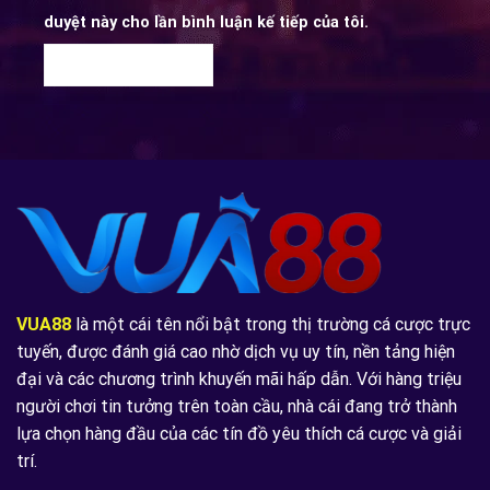
duyệt này cho lần bình luận kế tiếp của tôi.
VUA88
là một cái tên nổi bật trong thị trường cá cược trực
tuyến, được đánh giá cao nhờ dịch vụ uy tín, nền tảng hiện
đại và các chương trình khuyến mãi hấp dẫn. Với hàng triệu
người chơi tin tưởng trên toàn cầu, nhà cái đang trở thành
lựa chọn hàng đầu của các tín đồ yêu thích cá cược và giải
trí.