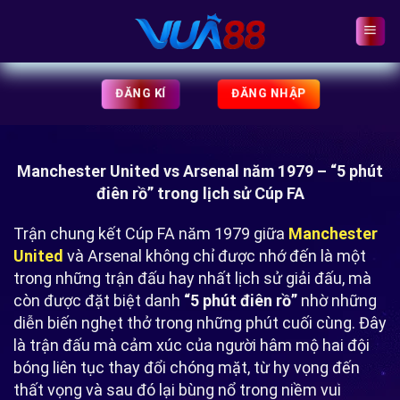
Chuyển
đến
nội
dung
ĐĂNG KÍ
ĐĂNG NHẬP
Manchester United vs Arsenal năm 1979 – “5 phút
điên rồ” trong lịch sử Cúp FA
Trận chung kết Cúp FA năm 1979 giữa
Manchester
United
và Arsenal không chỉ được nhớ đến là một
trong những trận đấu hay nhất lịch sử giải đấu, mà
còn được đặt biệt danh
“5 phút điên rồ”
nhờ những
diễn biến nghẹt thở trong những phút cuối cùng. Đây
là trận đấu mà cảm xúc của người hâm mộ hai đội
bóng liên tục thay đổi chóng mặt, từ hy vọng đến
thất vọng và sau đó lại bùng nổ trong niềm vui